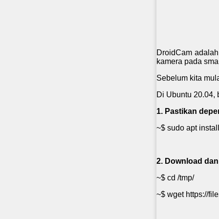
DroidCam adalah 
kamera pada smar
Sebelum kita mula
Di Ubuntu 20.04, b
1. Pastikan depen
~$ sudo apt insta
2. Download dan 
~$ cd /tmp/
~$ wget https://fi