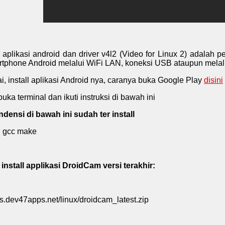
aplikasi android dan driver v4l2 (Video for Linux 2) adala
tphone Android melalui WiFi LAN, koneksi USB ataupun melal
i, install aplikasi Android nya, caranya buka Google Play
disini
uka terminal dan ikuti instruksi di bawah ini
densi di bawah ini sudah ter install
ll gcc make
install applikasi DroidCam versi terakhir:
les.dev47apps.net/linux/droidcam_latest.zip