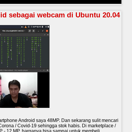
id sebagai webcam di Ubuntu 20.04
artphone Android saya 48MP. Dan sekarang sulit mencari
rona / Covid-19 sehingga stok habis. Di marketplace /
MP - 12 MP, harganya bisa sampai untuk membeli