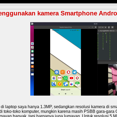
Menggunakan kamera Smartphone Andro
di laptop saya hanya 1.3MP, sedangkan resolusi kamera di sm
i toko-toko komputer, mungkin karena masih PSBB gara-gara Co
lumayan banyak, tapi harganya juga lumayan. Untuk resolusi 5 