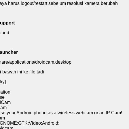
aya harus logout/restart sebelum resolusi kamera berubah
support
sound
Launcher
share/applications/droidcam.desktop
 bawah ini ke file tadi
ry]
ation
lse
dCam
cam
 your Android phone as a wireless webcam or an IP Cam!
cam
=GNOME;GTK;Video;Android;
oidcam