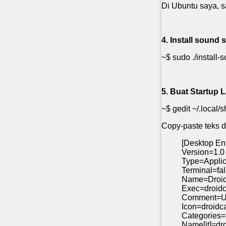
Di Ubuntu saya, s
4. Install sound 
~$ sudo ./install-
5. Buat Startup 
~$ gedit ~/.local/
Copy-paste teks di
[Desktop Ent
Version=1.0
Type=Applic
Terminal=fa
Name=Droi
Exec=droid
Comment=Use
Icon=droid
Categories
Name[it]=dr