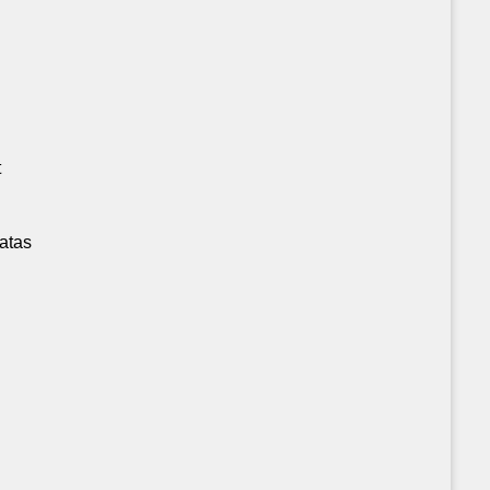
t
atas