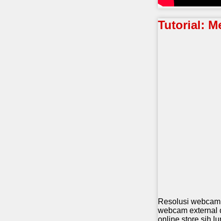
Tutorial: 
Resolusi webcam 
webcam external d
online store sih 