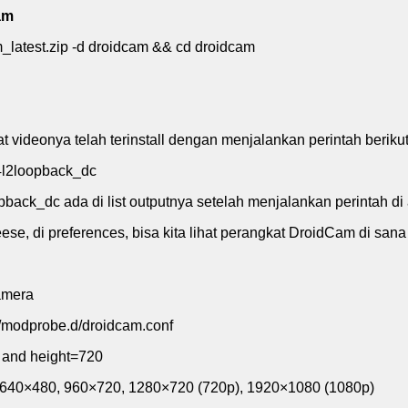
am
_latest.zip -d droidcam && cd droidcam
t videonya telah terinstall dengan menjalankan perintah beriku
v4l2loopback_dc
back_dc ada di list outputnya setelah menjalankan perintah di 
ese, di preferences, bisa kita lihat perangkat DroidCam di sana
amera
c/modprobe.d/droidcam.conf
 and height=720
: 640×480, 960×720, 1280×720 (720p), 1920×1080 (1080p)