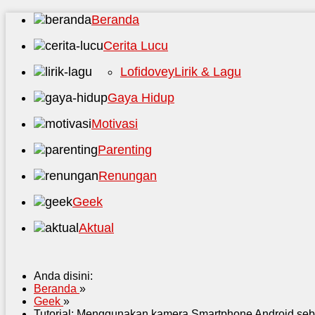
Beranda
Cerita Lucu
Lofidovey
Lirik & Lagu
Gaya Hidup
Motivasi
Parenting
Renungan
Geek
Aktual
Anda disini:
Beranda
»
Geek
»
Tutorial: Menggunakan kamera Smartphone Android se