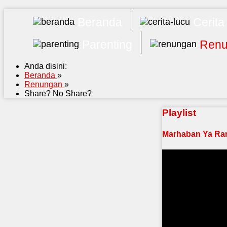
Beranda
Cerita
Parenting
Renu
Anda disini:
Beranda
»
Renungan
»
Share? No Share?
Playlist
Marhaban Ya Ra