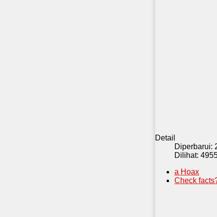
Detail
Diperbarui:
Dilihat: 495
a Hoax
Check facts