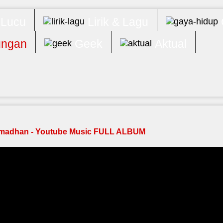
 Lucu
Lirik & Lagu
ngan
Geek
Aktual
madhan - Youtube Music FULL ALBUM