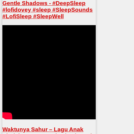
Gentle Shadows - #DeepSleep
#lofidovey #sleep #SleepSounds
#LofiSleep #SleepWell
Waktunya Sahur – Lagu Anak