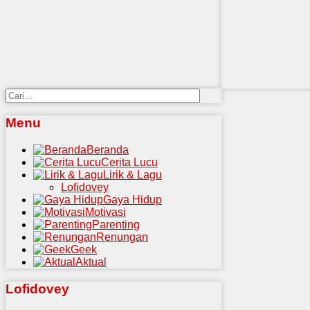
Menu
Beranda
Cerita Lucu
Lirik & Lagu
Lofidovey
Gaya Hidup
Motivasi
Parenting
Renungan
Geek
Aktual
Lofidovey