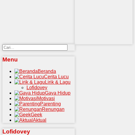
Menu
Beranda
Cerita Lucu
Lirik & Lagu
Lofidovey
Gaya Hidup
Motivasi
Parenting
Renungan
Geek
Aktual
Lofidovey