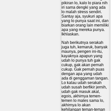
pikiran lo, kalo lo piara nih
iri sama dengki yang ada
lo malah stress sendiri.
Santuy aja, syukuri apa
yang lo punya saat ini, dan
biarkan orang lain memiliki
apa yang mereka punya.
Ikhlaskan.
Nah berikutnya serakah
juga tuh, kemaruk, banyak
maunya, pengen ini-itu,
kayaknya apapun yang
udah lo punya tuh gak
cukup, gak akan pernah
cukup. Gak pernah puas
dengan apa yang udah
ada di genggaman tangan.
Lo kalau udah serakah
udah susah berfikir jernih,
udah gak masuk akal,
egois, akhirnya temen-
temen lo males sama lo,
akhirnya lo akan
kehilangan teman-teman