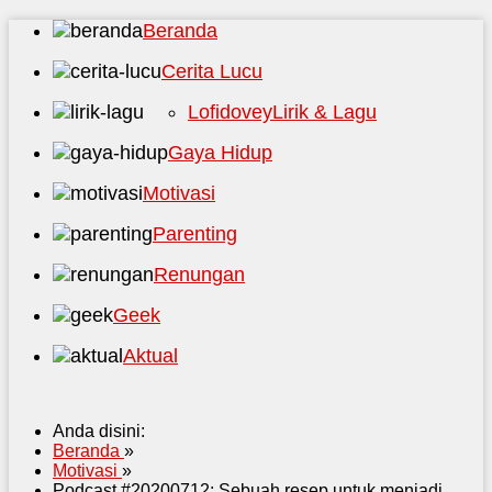
Beranda
Cerita Lucu
Lofidovey
Lirik & Lagu
Gaya Hidup
Motivasi
Parenting
Renungan
Geek
Aktual
Anda disini:
Beranda
»
Motivasi
»
Podcast #20200712: Sebuah resep untuk menjadi