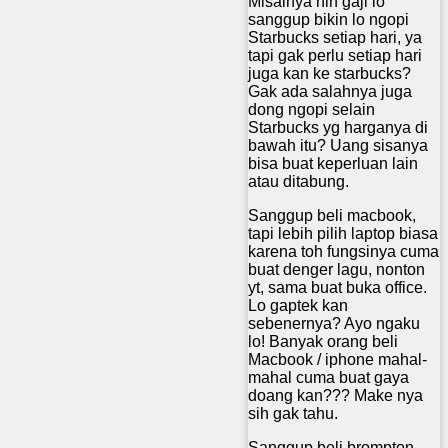
Misalnya nih gaji lo
sanggup bikin lo ngopi
Starbucks setiap hari, ya
tapi gak perlu setiap hari
juga kan ke starbucks?
Gak ada salahnya juga
dong ngopi selain
Starbucks yg harganya di
bawah itu? Uang sisanya
bisa buat keperluan lain
atau ditabung.
Sanggup beli macbook,
tapi lebih pilih laptop biasa
karena toh fungsinya cuma
buat denger lagu, nonton
yt, sama buat buka office.
Lo gaptek kan
sebenernya? Ayo ngaku
lo! Banyak orang beli
Macbook / iphone mahal-
mahal cuma buat gaya
doang kan??? Make nya
sih gak tahu.
Sanggup beli brompton,