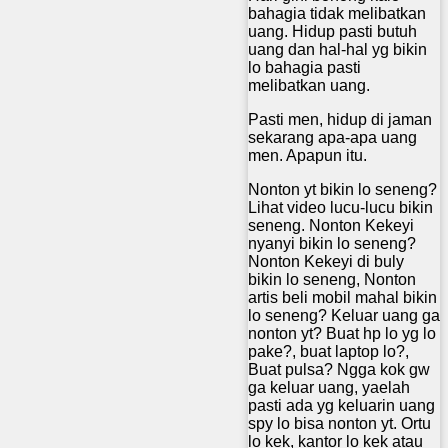
bahagia tidak melibatkan
uang. Hidup pasti butuh
uang dan hal-hal yg bikin
lo bahagia pasti
melibatkan uang.
Pasti men, hidup di jaman
sekarang apa-apa uang
men. Apapun itu.
Nonton yt bikin lo seneng?
Lihat video lucu-lucu bikin
seneng. Nonton Kekeyi
nyanyi bikin lo seneng?
Nonton Kekeyi di buly
bikin lo seneng, Nonton
artis beli mobil mahal bikin
lo seneng? Keluar uang ga
nonton yt? Buat hp lo yg lo
pake?, buat laptop lo?,
Buat pulsa? Ngga kok gw
ga keluar uang, yaelah
pasti ada yg keluarin uang
spy lo bisa nonton yt. Ortu
lo kek, kantor lo kek atau