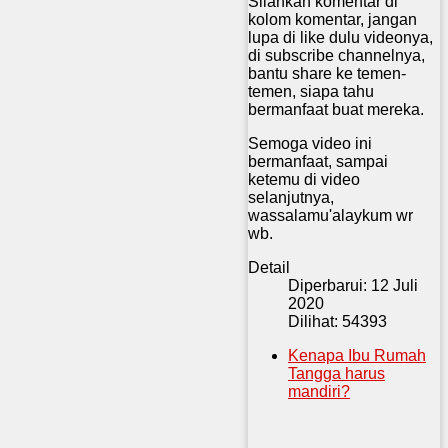
Silahkan komentar di
kolom komentar, jangan
lupa di like dulu videonya,
di subscribe channelnya,
bantu share ke temen-
temen, siapa tahu
bermanfaat buat mereka.
Semoga video ini
bermanfaat, sampai
ketemu di video
selanjutnya,
wassalamu'alaykum wr
wb.
Detail
Diperbarui: 12 Juli
2020
Dilihat: 54393
Kenapa Ibu Rumah
Tangga harus
mandiri?