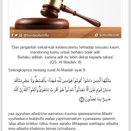
“Dan janganlah sekali-kali kebencianmu terhadap sesuatu kaum,
mendorong kamu untuk berlaku tidak adil.
Berlaku adillah, karena adil itu lebih dekat kepada takwa”
(QS. Al Maidah: 8)
Selengkapnya tentang surat Al-Maidah ayat 8:
yaa ayyuhaa alladziina aamanuu kuunuu qawwaamiina lillaahi
syuhadaa-a bialqisthi walaa yajrimannakum syanaaanu qawmin
'alaa allaa ta'diluu i'diluu huwa aqrabu lilttaqwaa waittaquu allaaha
inna allaaha khabiirun bimaa ta'maluuna