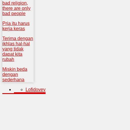
bad religion,
there are only
bad people
Pria itu harus
kerja keras
Terima dengan
ikhlas hal-hal
yang tidak
dapat kita
rubah
Miskin beda
dengan
sederhana
Lofidovey