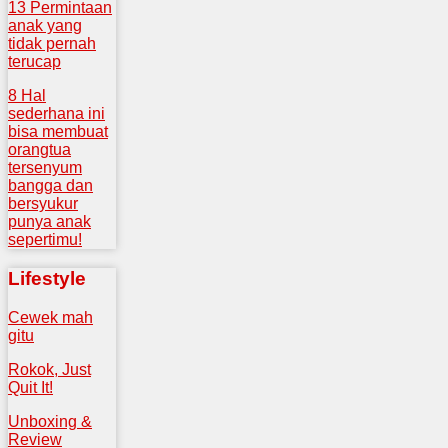
13 Permintaan
anak yang
tidak pernah
terucap
8 Hal
sederhana ini
bisa membuat
orangtua
tersenyum
bangga dan
bersyukur
punya anak
sepertimu!
Lifestyle
Cewek mah
gitu
Rokok, Just
Quit It!
Unboxing &
Review