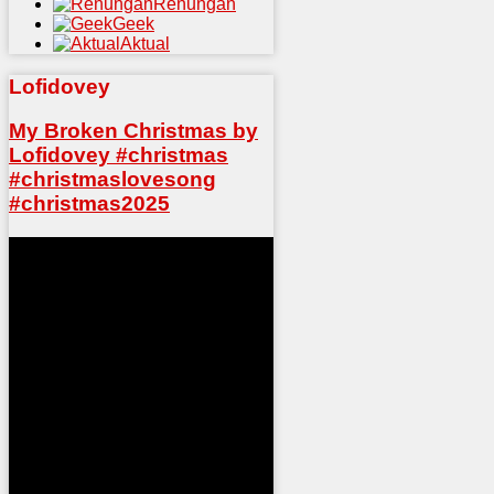
Renungan
Geek
Aktual
Lofidovey
My Broken Christmas by
Lofidovey #christmas
#christmaslovesong
#christmas2025