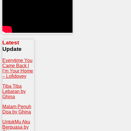
Latest
Update
Everytime You
Came Back |
I’m Your Home
– Lofidovey
Tiba Tiba
Lebaran by
Ghina
Malam Penuh
Doa by Ghina
UntukMu Aku
Berpuasa by