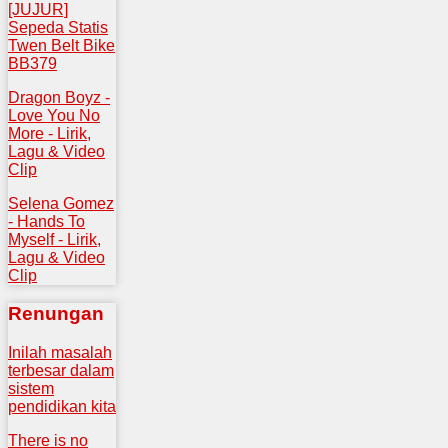
[JUJUR]
Sepeda Statis
Twen Belt Bike
BB379
Dragon Boyz -
Love You No
More - Lirik,
Lagu & Video
Clip
Selena Gomez
- Hands To
Myself - Lirik,
Lagu & Video
Clip
Renungan
Inilah masalah
terbesar dalam
sistem
pendidikan kita
There is no