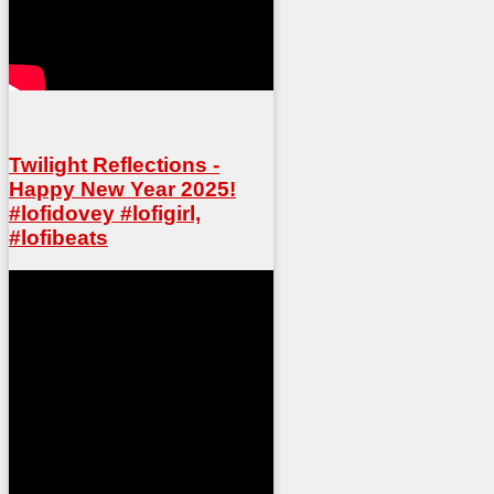
Twilight Reflections -
Happy New Year 2025!
#lofidovey #lofigirl,
#lofibeats