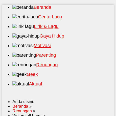
Beranda
Cerita Lucu
Lirik & Lagu
Gaya Hidup
Motivasi
Parenting
Renungan
Geek
Aktual
Anda disini:
Beranda
»
Renungan
»
We are all human