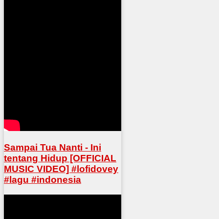
Sampai Tua Nanti - Ini
tentang Hidup [OFFICIAL
MUSIC VIDEO] #lofidovey
#lagu #indonesia