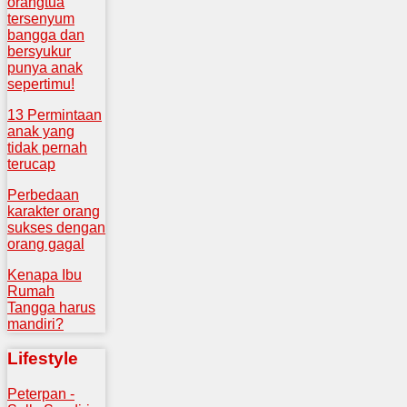
orangtua
tersenyum
bangga dan
bersyukur
punya anak
sepertimu!
13 Permintaan
anak yang
tidak pernah
terucap
Perbedaan
karakter orang
sukses dengan
orang gagal
Kenapa Ibu
Rumah
Tangga harus
mandiri?
Lifestyle
Peterpan -