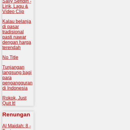
Sally Sendiri -
Lirik, Lagu &
Video Clip
Kalau belanja
di pasar
tradisional
pasti nawar
dengan harga
terendah
No Title
Tunjangan
langsung bagi
para
pengangguran
di Indonesia
Rokok, Just
Quit It!
Renungan
Al Maidah: 8 -