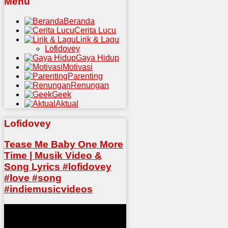
Menu
Beranda
Cerita Lucu
Lirik & Lagu
Lofidovey
Gaya Hidup
Motivasi
Parenting
Renungan
Geek
Aktual
Lofidovey
Tease Me Baby One More
Time | Musik Video &
Song Lyrics #lofidovey
#love #song
#indiemusicvideos