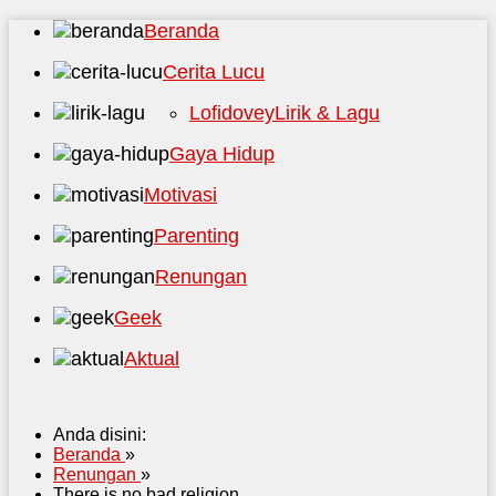
Beranda
Cerita Lucu
Lofidovey
Lirik & Lagu
Gaya Hidup
Motivasi
Parenting
Renungan
Geek
Aktual
Anda disini:
Beranda
»
Renungan
»
There is no bad religion