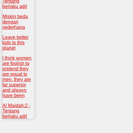
Tentang
berlaku adil
Miskin beda
dengan
sederhana
Leave better
kids to this
planet
I think women
are foolish to
pretend they
are equal to
men, they are
far superior
and always
have been
Al Maidah:2 -
Tentang
berlaku adil