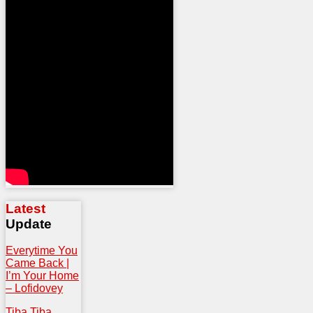
Latest
Update
Everytime You
Came Back |
I’m Your Home
– Lofidovey
Tiba Tiba