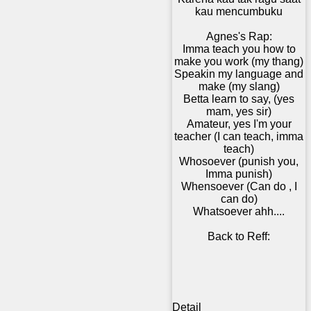
kau mencumbuku
Agnes's Rap:
Imma teach you how to
make you work (my thang)
Speakin my language and
make (my slang)
Betta learn to say, (yes
mam, yes sir)
Amateur, yes I'm your
teacher (I can teach, imma
teach)
Whosoever (punish you,
Imma punish)
Whensoever (Can do , I
can do)
Whatsoever ahh....
Back to Reff:
Detail