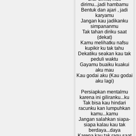
dirimu...jadi hambamu
Bentuk dan ajari , jadi
karyamu
Jangan kau jadikanku
simpananmu
Tak tahan diriku saat
(dekat)
Kamu melihatku nafsu
kupikir ku tak tahu
Dekatiku seakan kau tak
peduli waktu
Gayamu buaiku kuakui
aku mau
Kau godai aku (Kau godai
aku lagi)
Persiapkan mentalmu
karena ini giliranku...ku
Tak bisa kau hindari
racunku kan lumpuhkan
kamu...kamu
Jangan salahkan siapa-
siapa kalau kau tak
berdaya...daya
Karena kau tak ragu saat