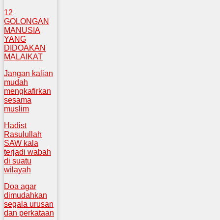
12
GOLONGAN
MANUSIA
YANG
DIDOAKAN
MALAIKAT
Jangan kalian
mudah
mengkafirkan
sesama
muslim
Hadist
Rasulullah
SAW kala
terjadi wabah
di suatu
wilayah
Doa agar
dimudahkan
segala urusan
dan perkataan