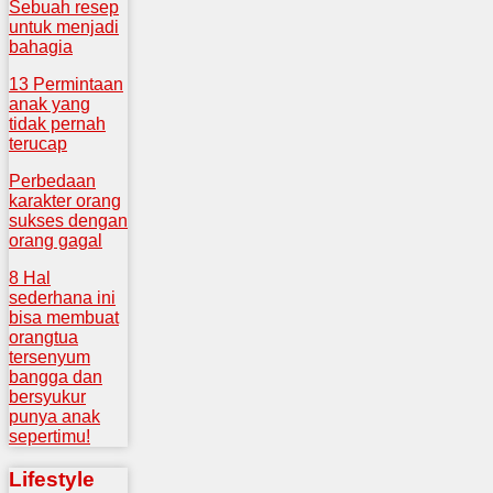
Sebuah resep
untuk menjadi
bahagia
13 Permintaan
anak yang
tidak pernah
terucap
Perbedaan
karakter orang
sukses dengan
orang gagal
8 Hal
sederhana ini
bisa membuat
orangtua
tersenyum
bangga dan
bersyukur
punya anak
sepertimu!
Lifestyle