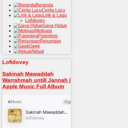
Beranda
Cerita Lucu
Lirik & Lagu
Lofidovey
Gaya Hidup
Motivasi
Parenting
Renungan
Geek
Aktual
Lofidovey
Sakinah Mawaddah
Warrahmah untill Jannah |
Apple Music Full Album