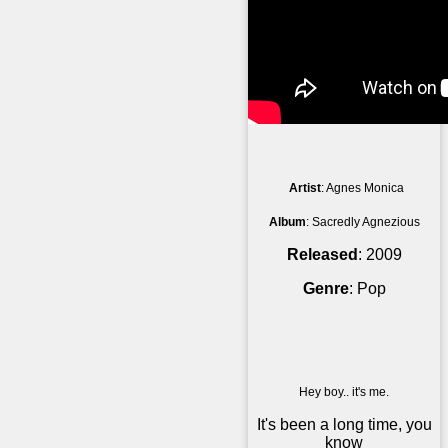
Artist
: Agnes Monica
Album
: Sacredly Agnezious
Released
: 2009
Genre
: Pop
Hey boy.. it's me.
It's been a long time, you
know