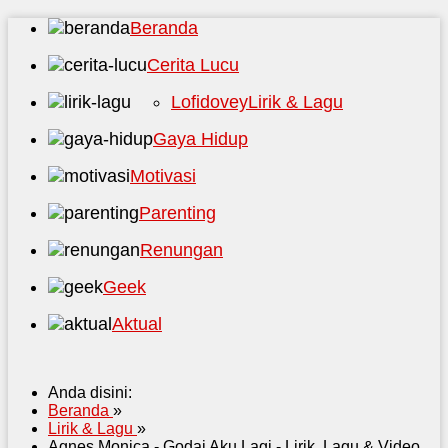
Beranda
Cerita Lucu
Lofidovey
Lirik & Lagu
Gaya Hidup
Motivasi
Parenting
Renungan
Geek
Aktual
Anda disini:
Beranda
»
Lirik & Lagu
»
Agnes Monica - Godai Aku Lagi - Lirik, Lagu & Video