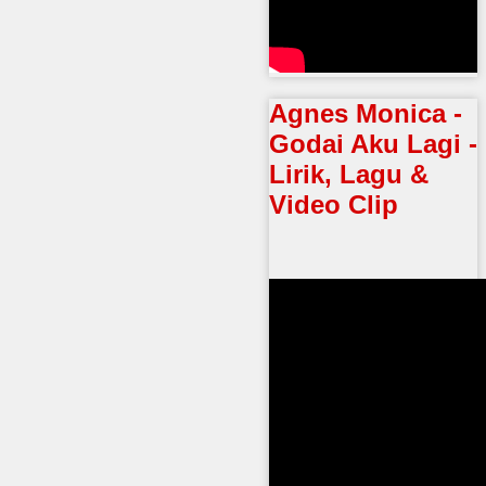
Agnes Monica -
Godai Aku Lagi -
Lirik, Lagu &
Video Clip