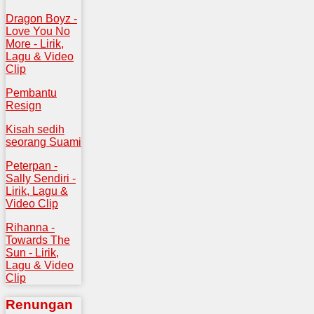
Dragon Boyz -
Love You No
More - Lirik,
Lagu & Video
Clip
Pembantu
Resign
Kisah sedih
seorang Suami
Peterpan -
Sally Sendiri -
Lirik, Lagu &
Video Clip
Rihanna -
Towards The
Sun - Lirik,
Lagu & Video
Clip
Renungan