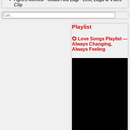
Clip
Playlist
💞 Love Songs Playlist —
Always Changing,
Always Feeling