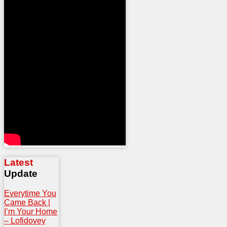
Latest
Update
Everytime You
Came Back |
I’m Your Home
– Lofidovey