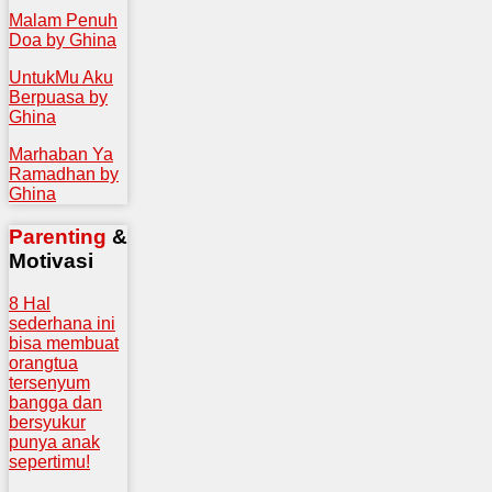
Malam Penuh
Doa by Ghina
UntukMu Aku
Berpuasa by
Ghina
Marhaban Ya
Ramadhan by
Ghina
Parenting
&
Motivasi
8 Hal
sederhana ini
bisa membuat
orangtua
tersenyum
bangga dan
bersyukur
punya anak
sepertimu!