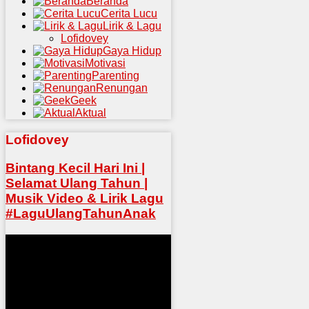
Beranda
Cerita Lucu
Lirik & Lagu
Lofidovey
Gaya Hidup
Motivasi
Parenting
Renungan
Geek
Aktual
Lofidovey
Bintang Kecil Hari Ini |
Selamat Ulang Tahun |
Musik Video & Lirik Lagu
#LaguUlangTahunAnak