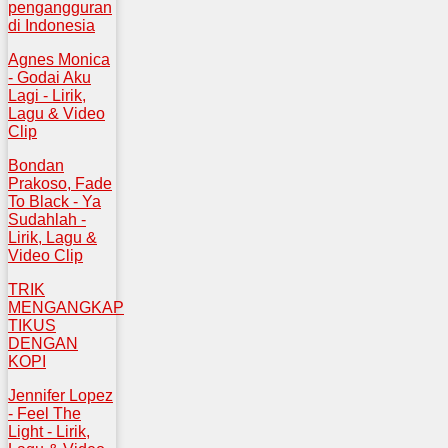
pengangguran
di Indonesia
Agnes Monica
- Godai Aku
Lagi - Lirik,
Lagu & Video
Clip
Bondan
Prakoso, Fade
To Black - Ya
Sudahlah -
Lirik, Lagu &
Video Clip
TRIK
MENGANGKAP
TIKUS
DENGAN
KOPI
Jennifer Lopez
- Feel The
Light - Lirik,