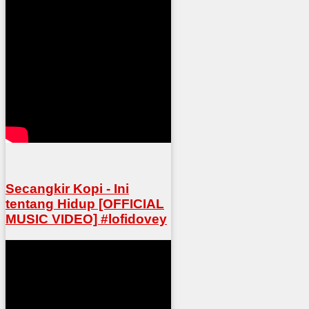
Secangkir Kopi - Ini
tentang Hidup [OFFICIAL
MUSIC VIDEO] #lofidovey