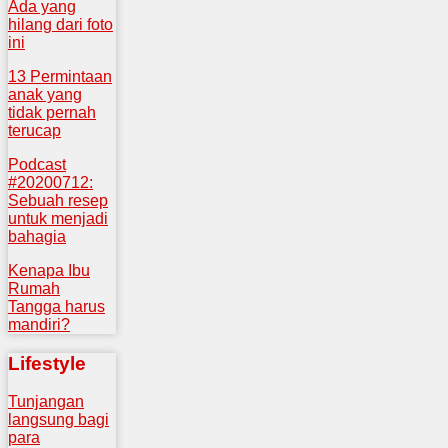
Ada yang
hilang dari foto
ini
13 Permintaan
anak yang
tidak pernah
terucap
Podcast
#20200712:
Sebuah resep
untuk menjadi
bahagia
Kenapa Ibu
Rumah
Tangga harus
mandiri?
Lifestyle
Tunjangan
langsung bagi
para