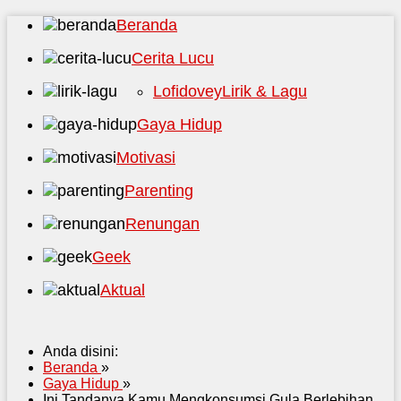
Beranda
Cerita Lucu
Lofidovey
Lirik & Lagu
Gaya Hidup
Motivasi
Parenting
Renungan
Geek
Aktual
Anda disini:
Beranda
»
Gaya Hidup
»
Ini Tandanya Kamu Mengkonsumsi Gula Berlebihan