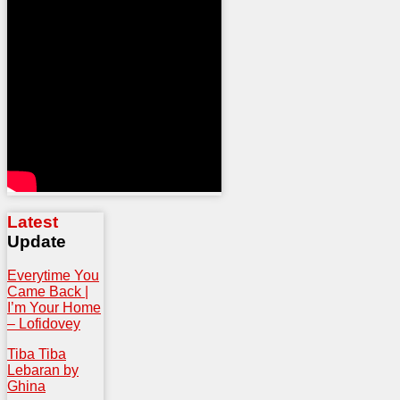
Latest
Update
Everytime You
Came Back |
I’m Your Home
– Lofidovey
Tiba Tiba
Lebaran by
Ghina