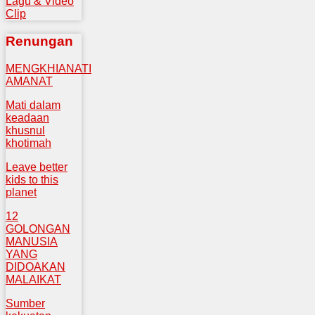
Lagu & Video
Clip
Renungan
MENGKHIANATI
AMANAT
Mati dalam
keadaan
khusnul
khotimah
Leave better
kids to this
planet
12
GOLONGAN
MANUSIA
YANG
DIDOAKAN
MALAIKAT
Sumber