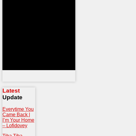
Latest
Update
Everytime You
Came Back |
I’m Your Home
– Lofidovey
Tiba Tiba