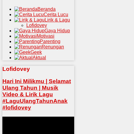
Beranda
Cerita Lucu
Lirik & Lagu
Lofidovey
Gaya Hidup
Motivasi
Parenting
Renungan
Geek
Aktual
Lofidovey
Hari Ini Milikmu | Selamat
Ulang Tahun | Musik
Video & Lirik Lagu
#LaguUlangTahunAnak
#lofidovey