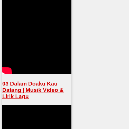
03 Dalam Doaku Kau
Datang | Musik Video &
Lirik Lagu