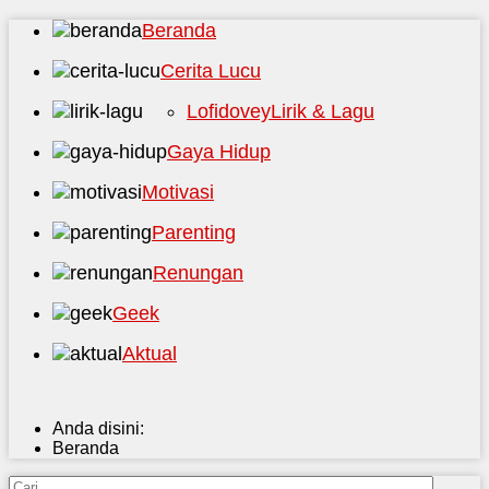
Beranda
Cerita Lucu
Lofidovey
Lirik & Lagu
Gaya Hidup
Motivasi
Parenting
Renungan
Geek
Aktual
Anda disini:
Beranda