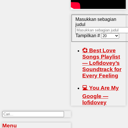
Masukkan sebagian
judul
Tampilkan #
💞 Best Love
Songs Playlist
— Lofidovey’s
Soundtrack for
Every Feeling
💻 You Are My
Google —
lofidovey
Menu