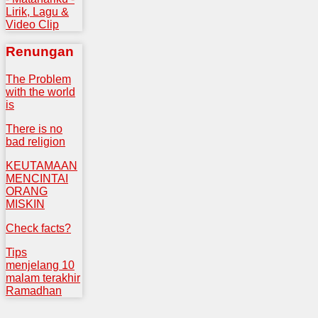
Lirik, Lagu &
Video Clip
Renungan
The Problem
with the world
is
There is no
bad religion
KEUTAMAAN
MENCINTAI
ORANG
MISKIN
Check facts?
Tips
menjelang 10
malam terakhir
Ramadhan