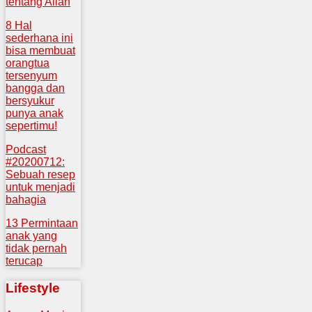
tentang Allah
8 Hal
sederhana ini
bisa membuat
orangtua
tersenyum
bangga dan
bersyukur
punya anak
sepertimu!
Podcast
#20200712:
Sebuah resep
untuk menjadi
bahagia
13 Permintaan
anak yang
tidak pernah
terucap
Lifestyle