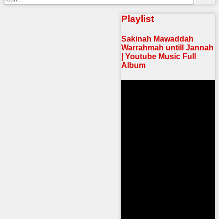
Playlist
Sakinah Mawaddah
Warrahmah untill Jannah
| Youtube Music Full
Album