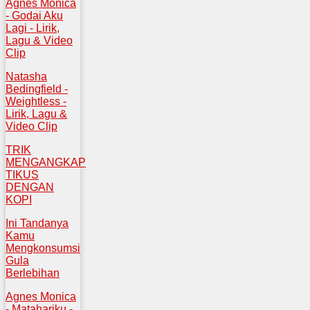
Agnes Monica
- Godai Aku
Lagi - Lirik,
Lagu & Video
Clip
Natasha
Bedingfield -
Weightless -
Lirik, Lagu &
Video Clip
TRIK
MENGANGKAP
TIKUS
DENGAN
KOPI
Ini Tandanya
Kamu
Mengkonsumsi
Gula
Berlebihan
Agnes Monica
- Matahariku -