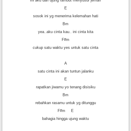
ini aku dari ujung rambut menyusur jemari
E
sosok ini yg menerima kelemahan hati
Bm
yea..aku cinta kau.. ini cinta kita
F#m
cukup satu waktu yes untuk satu cinta
A
satu cinta ini akan tuntun jalanku
E
rapatkan jiwamu yo tenang disisiku
Bm
rebahkan rasamu untuk yg ditunggu
F#m E
bahagia hingga ujung waktu