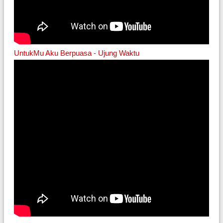
UntukMu Aku Berpuasa - Ujung Waktu