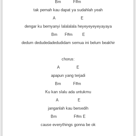
Bm F#m
tak pernah kau dapat ya sudahlah yeah
A E
dengar ku bernyanyi lalalalala heyeyeyeyeyayaya
Bm F#m E
dedum dedudedadedudidam semua ini belum beakhir
chorus:
A E
apapun yang terjadi
Bm F#m
Ku kan slalu ada untukmu
A E
janganlah kau bersedih
Bm F#m E
cause everythings gonna be ok