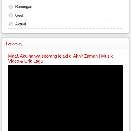
Renungan
Geek
Aktual
Lofidovey
Maaf, Aku hanya seorang lelaki di Akhir Zaman | Musik
Video & Lirik Lagu