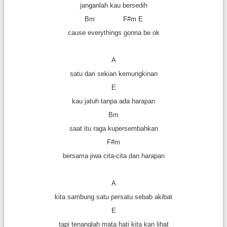
janganlah kau bersedih
Bm F#m E
cause everythings gonna be ok
A
satu dari sekian kemungkinan
E
kau jatuh tanpa ada harapan
Bm
saat itu raga kupersembahkan
F#m
bersama jiwa cita-cita dan harapan
A
kita sambung satu persatu sebab akibat
E
tapi tenanglah mata hati kita kan lihat