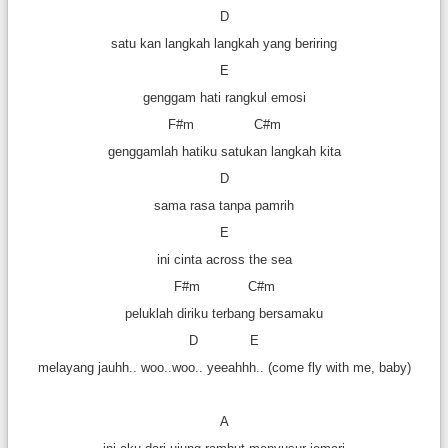
D
satu kan langkah langkah yang beriring
E
genggam hati rangkul emosi
F#m C#m
genggamlah hatiku satukan langkah kita
D
sama rasa tanpa pamrih
E
ini cinta across the sea
F#m C#m
peluklah diriku terbang bersamaku
D E
melayang jauhh.. woo..woo.. yeeahhh.. (come fly with me, baby)
A