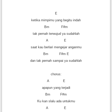
E
ketika mimpimu yang begitu indah
Bm F#m
tak pernah terwujud ya sudahlah
A E
saat kau berlari mengejar anganmu
Bm F#m E
dan tak pernah sampai ya sudahlah
chorus:
A E
apapun yang terjadi
Bm F#m
Ku kan slalu ada untukmu
A E