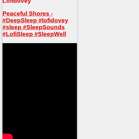
Lofidovey
Peaceful Shores -
#DeepSleep #lofidovey
#sleep #SleepSounds
#LofiSleep #SleepWell