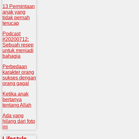
13 Permintaan
anak yang
tidak pernah
terucap
Podcast
#20200712:
Sebuah resep
untuk menjadi
bahagia
Perbedaan
karakter orang
sukses dengan
orang gagal
Ketika anak
bertanya
tentang Allah
Ada yang
hilang dari foto
ini
Lifestyle