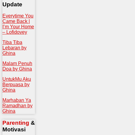
Update
Everytime You
Came Back |
I’m Your Home
– Lofidovey
Tiba Tiba
Lebaran by
Ghina
Malam Penuh
Doa by Ghina
UntukMu Aku
Berpuasa by
Ghina
Marhaban Ya
Ramadhan by
Ghina
Parenting
&
Motivasi