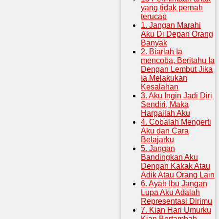
yang tidak pernah
terucap
1. Jangan Marahi
Aku Di Depan Orang
Banyak
2. Biarlah Ia
mencoba, Beritahu Ia
Dengan Lembut Jika
Ia Melakukan
Kesalahan
3. Aku Ingin Jadi Diri
Sendiri, Maka
Hargailah Aku
4. Cobalah Mengerti
Aku dan Cara
Belajarku
5. Jangan
Bandingkan Aku
Dengan Kakak Atau
Adik Atau Orang Lain
6. Ayah Ibu Jangan
Lupa Aku Adalah
Representasi Dirimu
7. Kian Hari Umurku
Kian Bertambah