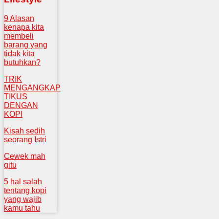
9 Alasan
kenapa kita
membeli
barang yang
tidak kita
butuhkan?
TRIK
MENGANGKAP
TIKUS
DENGAN
KOPI
Kisah sedih
seorang Istri
Cewek mah
gitu
5 hal salah
tentang kopi
yang wajib
kamu tahu