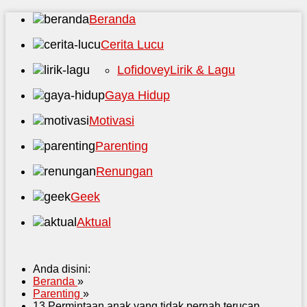
Beranda
Cerita Lucu
Lofidovey
Lirik & Lagu
Gaya Hidup
Motivasi
Parenting
Renungan
Geek
Aktual
Anda disini:
Beranda
»
Parenting
»
13 Permintaan anak yang tidak pernah terucap