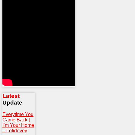
Latest
Update
Everytime You
Came Back |
I’m Your Home
– Lofidovey