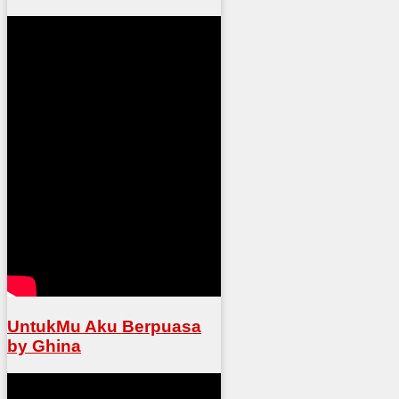
UntukMu Aku Berpuasa
by Ghina