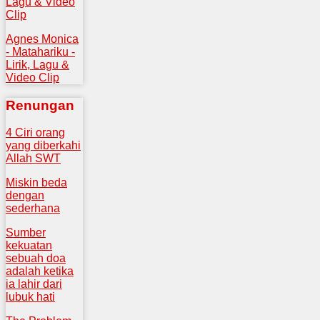
Lagu & Video
Clip
Agnes Monica
- Matahariku -
Lirik, Lagu &
Video Clip
Renungan
4 Ciri orang
yang diberkahi
Allah SWT
Miskin beda
dengan
sederhana
Sumber
kekuatan
sebuah doa
adalah ketika
ia lahir dari
lubuk hati