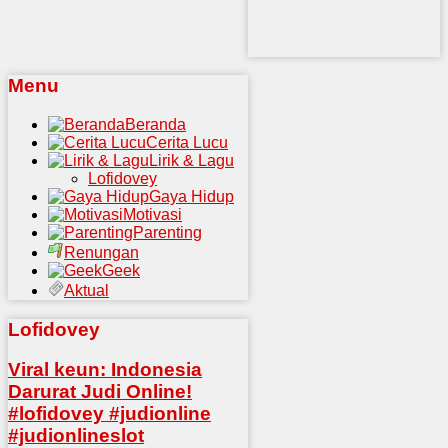
Menu
Beranda
Cerita Lucu
Lirik & Lagu
Lofidovey
Gaya Hidup
Motivasi
Parenting
Renungan
Geek
Aktual
Lofidovey
Viral keun: Indonesia
Darurat Judi Online!
#lofidovey #judionline
#judionlineslot