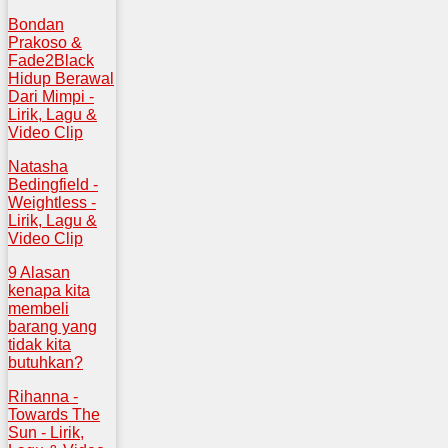
Bondan
Prakoso &
Fade2Black
Hidup Berawal
Dari Mimpi -
Lirik, Lagu &
Video Clip
Natasha
Bedingfield -
Weightless -
Lirik, Lagu &
Video Clip
9 Alasan
kenapa kita
membeli
barang yang
tidak kita
butuhkan?
Rihanna -
Towards The
Sun - Lirik,