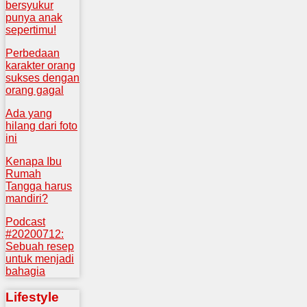
bersyukur
punya anak
sepertimu!
Perbedaan
karakter orang
sukses dengan
orang gagal
Ada yang
hilang dari foto
ini
Kenapa Ibu
Rumah
Tangga harus
mandiri?
Podcast
#20200712:
Sebuah resep
untuk menjadi
bahagia
Lifestyle