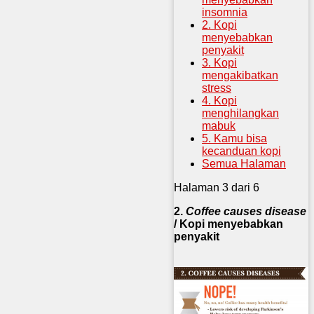
insomnia
2. Kopi
menyebabkan
penyakit
3. Kopi
mengakibatkan
stress
4. Kopi
menghilangkan
mabuk
5. Kamu bisa
kecanduan kopi
Semua Halaman
Halaman 3 dari 6
2.
Coffee causes disease
/ Kopi menyebabkan
penyakit