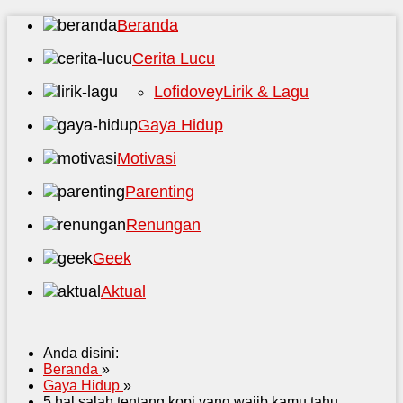
Beranda
Cerita Lucu
Lofidovey
Lirik & Lagu
Gaya Hidup
Motivasi
Parenting
Renungan
Geek
Aktual
Anda disini:
Beranda
»
Gaya Hidup
»
5 hal salah tentang kopi yang wajib kamu tahu