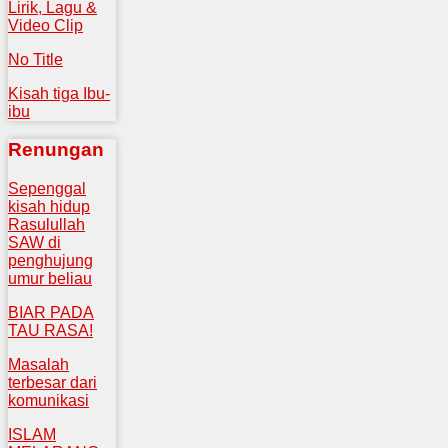
Lirik, Lagu &
Video Clip
No Title
Kisah tiga Ibu-
ibu
Renungan
Sepenggal
kisah hidup
Rasulullah
SAW di
penghujung
umur beliau
BIAR PADA
TAU RASA!
Masalah
terbesar dari
komunikasi
ISLAM