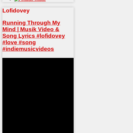
Lofidovey
Running Through My
Mind | Musik Video &
Song Lyrics #lofidovey
#love #song
#indiemusicvideos