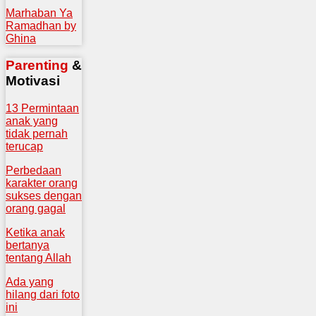
Marhaban Ya
Ramadhan by
Ghina
Parenting
&
Motivasi
13 Permintaan
anak yang
tidak pernah
terucap
Perbedaan
karakter orang
sukses dengan
orang gagal
Ketika anak
bertanya
tentang Allah
Ada yang
hilang dari foto
ini