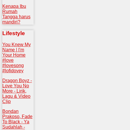
Kenapa Ibu
Rumah
Tangga harus
mandiri?
Lifestyle
You Knew My
Name | I'm
Your Home
#love
#lovesong
#lofidovey
Dragon Boyz -
Love You No
More - Lirik,
Lagu & Video
Clip
Bondan
Prakoso, Fade
To Black - Ya
Sudahlah -