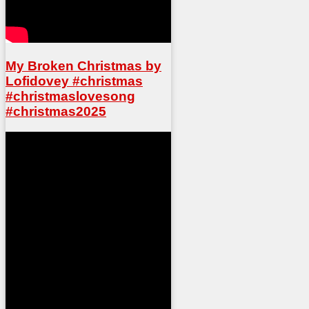
My Broken Christmas by
Lofidovey #christmas
#christmaslovesong
#christmas2025