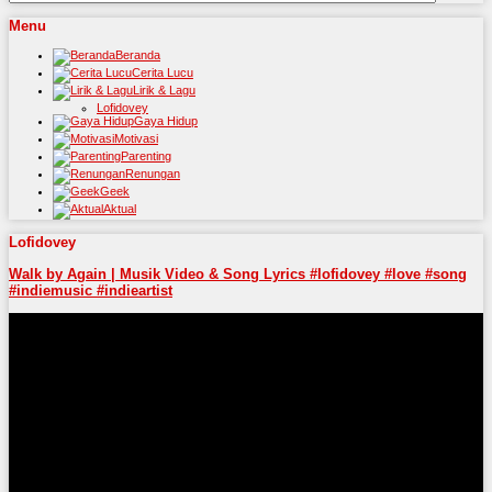
Menu
Beranda
Cerita Lucu
Lirik & Lagu
Lofidovey
Gaya Hidup
Motivasi
Parenting
Renungan
Geek
Aktual
Lofidovey
Walk by Again | Musik Video & Song Lyrics #lofidovey #love #song
#indiemusic #indieartist