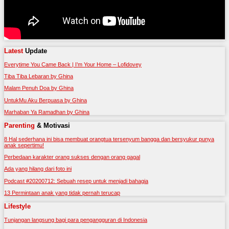
Latest
Update
Everytime You Came Back | I’m Your Home – Lofidovey
Tiba Tiba Lebaran by Ghina
Malam Penuh Doa by Ghina
UntukMu Aku Berpuasa by Ghina
Marhaban Ya Ramadhan by Ghina
Parenting
& Motivasi
8 Hal sederhana ini bisa membuat orangtua tersenyum bangga dan bersyukur punya
anak sepertimu!
Perbedaan karakter orang sukses dengan orang gagal
Ada yang hilang dari foto ini
Podcast #20200712: Sebuah resep untuk menjadi bahagia
13 Permintaan anak yang tidak pernah terucap
Lifestyle
Tunjangan langsung bagi para pengangguran di Indonesia