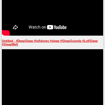
Untitled - #DeepSleep #lofidovey #sleep #SleepSounds #LofiSleep
#SleepWell