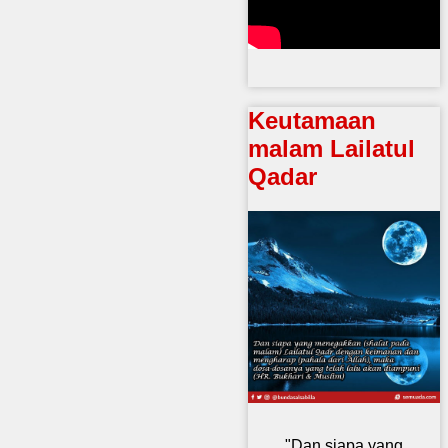
Keutamaan
malam Lailatul
Qadar
"Dan siapa yang