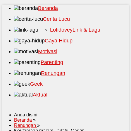
Beranda
Cerita Lucu
Lofidovey
Lirik & Lagu
Gaya Hidup
Motivasi
Parenting
Renungan
Geek
Aktual
Anda disini:
Beranda
»
Renungan
»
Keutamaan malam Lailatul Qadar