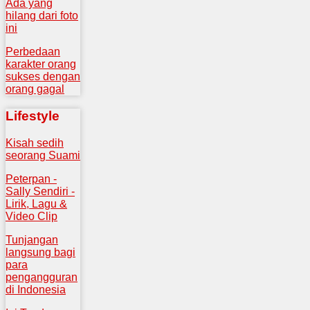
Ada yang
hilang dari foto
ini
Perbedaan
karakter orang
sukses dengan
orang gagal
Lifestyle
Kisah sedih
seorang Suami
Peterpan -
Sally Sendiri -
Lirik, Lagu &
Video Clip
Tunjangan
langsung bagi
para
pengangguran
di Indonesia