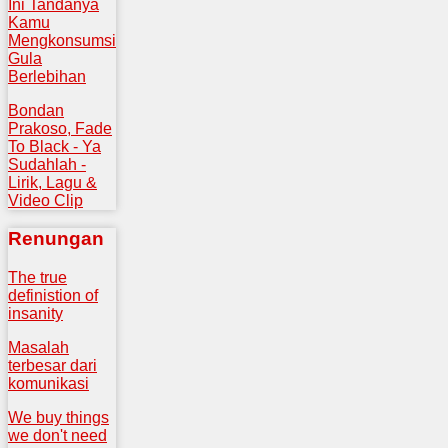
Ini Tandanya
Kamu
Mengkonsumsi
Gula
Berlebihan
Bondan
Prakoso, Fade
To Black - Ya
Sudahlah -
Lirik, Lagu &
Video Clip
Renungan
The true
definistion of
insanity
Masalah
terbesar dari
komunikasi
We buy things
we don't need