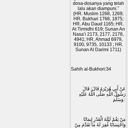
dosa-dosanya yang telah
lalu akan diampuni."
(HR. Muslim 1268, 1269;
HR. Bukhari 1768, 1875;
HR. Abu Daud 1165; HR.
At Tirmidhi 619; Sunan An
Nasa’i 2173, 2177, 2178,
4941; HR. Ahmad 6979,
9100, 9735, 10133 ; HR.
Sunan Al Darimi 1711)
Sahih al-Bukhori:34
عَنْ أَبِي هُرَيْرَةَ قَالَ: قَالَ
رَسُولُ اللَّهِ صَلَّى اللَّهُ عَلَيْهِ
وَسَلَّمَ:
مَنْ يَقُمْ لَيْلَةَ الْقَدْرِ إِيمَانًا
وَاحْتِسَابًا غُفِرَ لَهُ مَا تَقَدَّمَ مِنْ