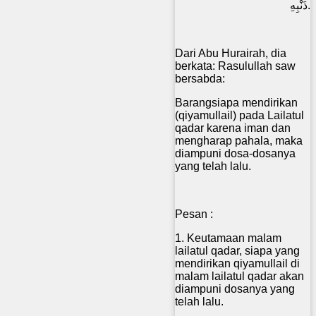
ذَنْبِهِ.
Dari Abu Hurairah, dia
berkata: Rasulullah saw
bersabda:
Barangsiapa mendirikan
(qiyamullail) pada Lailatul
qadar karena iman dan
mengharap pahala, maka
diampuni dosa-dosanya
yang telah lalu.
Pesan :
1. Keutamaan malam
lailatul qadar, siapa yang
mendirikan qiyamullail di
malam lailatul qadar akan
diampuni dosanya yang
telah lalu.