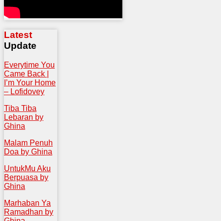
Latest
Update
Everytime You
Came Back |
I’m Your Home
– Lofidovey
Tiba Tiba
Lebaran by
Ghina
Malam Penuh
Doa by Ghina
UntukMu Aku
Berpuasa by
Ghina
Marhaban Ya
Ramadhan by
Ghina