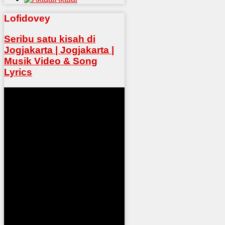
Lofidovey
Seribu satu kisah di
Jogjakarta | Jogjakarta |
Musik Video & Song
Lyrics