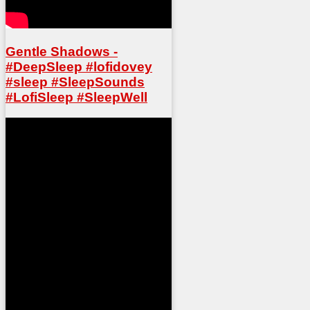
Gentle Shadows -
#DeepSleep #lofidovey
#sleep #SleepSounds
#LofiSleep #SleepWell